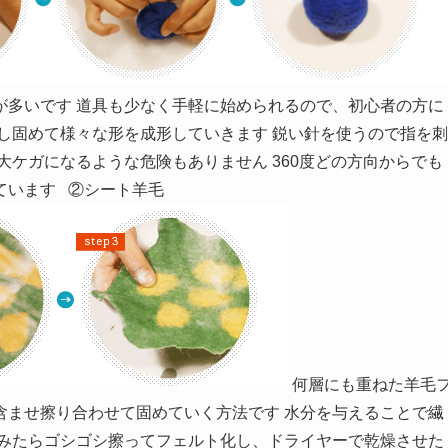
が多いです 道具も少なく手軽に始められるので、初心者の方に
し固めて様々な形を成形していきます 鋭い針を使うので指を刺
大ケガになるような危険もありません 360度どの方向からでも
ています ②シート羊毛
何層にも重ねた羊毛
含ませ擦り合わせて固めていく方法です 水分を与えることで繊
染みたらゴシゴシ擦ってフェルト化し、ドライヤーで乾燥させた