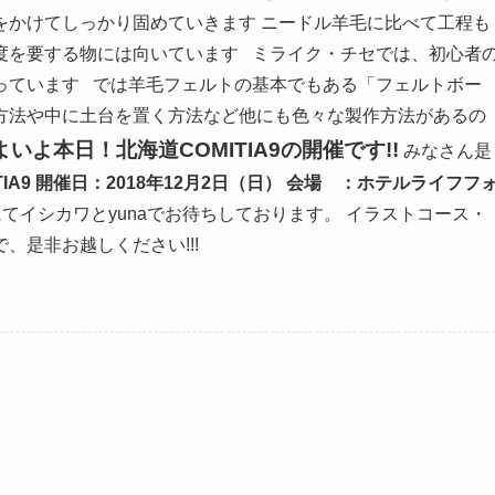
をかけてしっかり固めていきます ニードル羊毛に比べて工程も
度を要する物には向いています ミライク・チセでは、初心者
っています では羊毛フェルトの基本でもある「フェルトボー
法や中に土台を置く方法など他にも色々な製作方法があるの
よいよ本日！北海道COMITIA9の開催です!!
みなさん是
IA9
開催日：2018年12月2日（日）
会場 ：ホテルライフフ
にてイシカワとyunaでお待ちしております。 イラストコース・
是非お越しください!!!