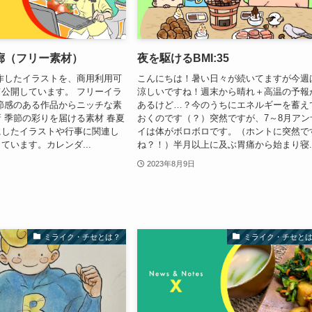
廊（フリー素材）
夜を駆けるBMI:35
作したイラストを、商用利用可
こんにちは！暑い日々が続いてますが今週
公開しています。 フリーイラ
涼しいですね！週末から晴れ＋高温の予報
節感のある作品からニッチな素
あるけど…？今のうちにエネルギーを蓄え
 季節の彩りを届ける素材 春夏
おくのです（？）突然ですが、7～8月アン
にしたイラストや行事に関連し
イは体がボロボロです。（ホントに突然で
ています。カレンダ...
ね？！）半月以上に及ぶ胃痛から始まり寝..
2023年8月9日
ミライク・チセとは？
ミライク・チセと