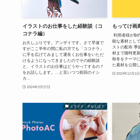
イラストのお仕事をした経験談（コ
もってけ画
コナラ編）
利用者様が制
能な素材として
お久しぶりです。アンザイです。さて早速で
ストの配布 季
すがここ半年の間に私の方でも「ココナラ」
材まで随時更新
に手を広げてみまして運良くお仕事をいただ
秋冬をテーマ
けるようになってきましたのでその経験談
た素材を公開し
と、イラストのお仕事はどうやってするの？
をお話しします。…と言いつつ前回のイシ
2023年12月1日
カ...
2024年3月27日
ミライク・チセとは？