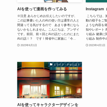
AIを使って漫画を作ってみる
Instagr
※注意 あらかじめお伝えしたいのですが、
こちらでは、
この記事書いた人のAIの使い方は通常の人と
動の様子をご
間違ってる気がするので あまり参考になら
ような内容を発
ないかもしれません。こんにちは、アンザイ
知やレポート 
です。前回、前々回とAIの話だったのにまた
り組み 健康に
AIの話！？ です！帰省中に家族に「今...
り組み 制作中の
2023年6月1日
2023年4月1日
ミライク・チセとは？
AIを使ってキャラクターデザインを