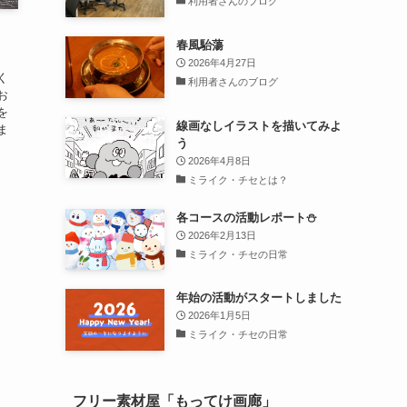
利用者さんのブログ
春風駘蕩
2026年4月27日
く
利用者さんのブログ
お
を
線画なしイラストを描いてみよ
ま
う
2026年4月8日
ミライク・チセとは？
各コースの活動レポート⛄
2026年2月13日
ミライク・チセの日常
年始の活動がスタートしました
2026年1月5日
ミライク・チセの日常
フリー素材屋「もってけ画廊」