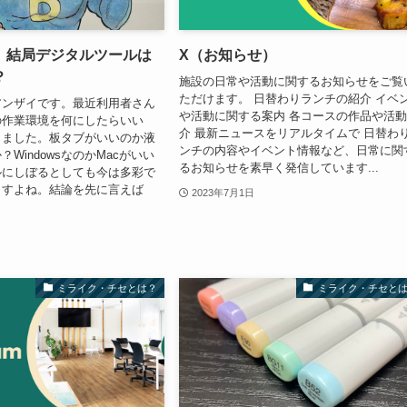
】結局デジタルツールは
X（お知らせ）
？
施設の日常や活動に関するお知らせをご覧
ただけます。 日替わりランチの紹介 イベ
アンザイです。最近利用者さん
や活動に関する案内 各コースの作品や活
の作業環境を何にしたらいい
介 最新ニュースをリアルタイムで 日替わ
りました。板タブがいいのか液
ンチの内容やイベント情報など、日常に関
WindowsなのかMacがいい
るお知らせを素早く発信しています...
ルにしぼるとしても今は多彩で
ますよね。結論を先に言えば
2023年7月1日
ミライク・チセとは？
ミライク・チセと