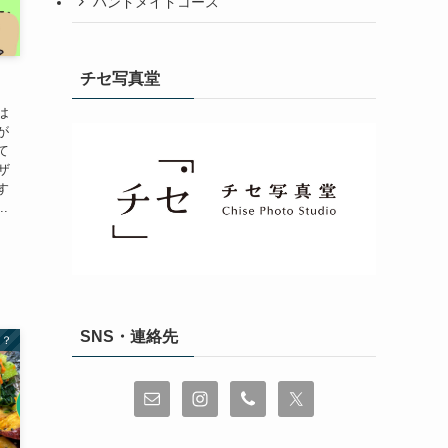
ハンドメイドコース
チセ写真堂
は
が
て
ザ
す
.
SNS・連絡先
は？