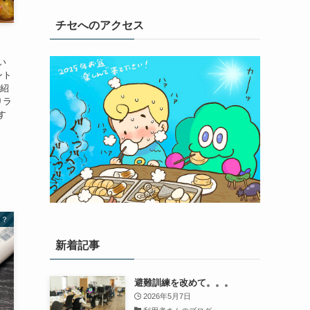
チセへのアクセス
い
ント
動紹
りラ
す
は？
新着記事
避難訓練を改めて。。。
2026年5月7日