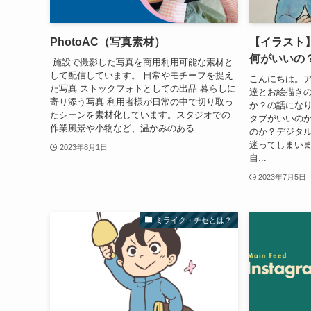
PhotoAC（写真素材）
【イラスト
何がいいの
施設で撮影した写真を商用利用可能な素材と
して配信しています。 日常やモチーフを捉え
こんにちは。
た写真 ストックフォトとしての出品 暮らしに
達とお絵描き
寄り添う写真 利用者様が日常の中で切り取っ
か？の話にな
たシーンを素材化しています。スタジオでの
タブがいいのか？
作業風景や小物など、温かみのある...
のか？デジタ
迷ってしまい
2023年8月1日
自...
2023年7月5日
ミライク・チセとは？