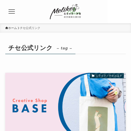
ホーム
チセ公式リンク
チセ公式リンク
– tag –
ミライク・チセとは？